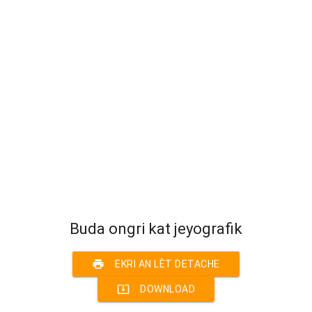
Buda ongri kat jeyografik
print
EKRI AN LÈT DETACHE
system_update_alt
DOWNLOAD