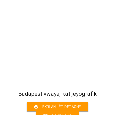
Budapest vwayaj kat jeyografik
print
EKRI AN LÈT DETACHE