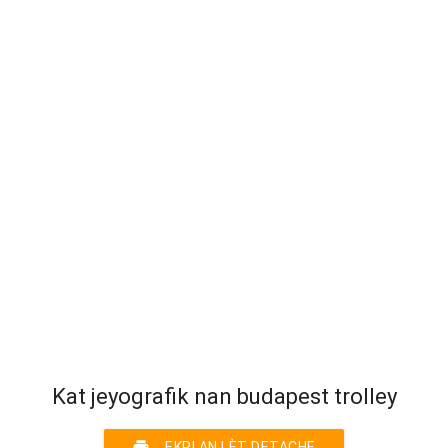
Kat jeyografik nan budapest trolley
print
EKRI AN LÈT DETACHE