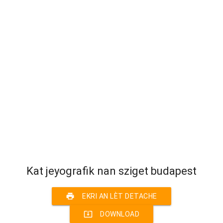
Kat jeyografik nan sziget budapest
print
EKRI AN LÈT DETACHE
system_update_alt
DOWNLOAD